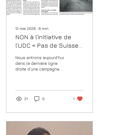
12 mai 2026
∙
6
min
NON à l’initiative de
l’UDC « Pas de Suisse
à 10 millions!» - Mon
Nous entrons aujourd’hui
intervention lors du
dans la dernière ligne
droite d’une campagne
congrès du PSN
importante. Alors je ne
suis pas devant vous pour
vous convaincre que nous
devons dire non à une
initiative dangereuse, mais
21
0
1
je suis devant vous pour
convaincre de la
nécessité de continuer à
nous engager dans la
campagne. Nous sommes
à 5 semaines de la