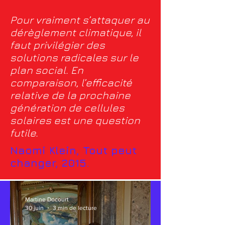
Pour vraiment s’attaquer au
dérèglement climatique, il
faut privilégier des
solutions radicales sur le
plan social. En
comparaison, l’efficacité
relative de la prochaine
génération de cellules
solaires est une question
futile.
Naomi Klein, Tout peut
changer, 2015.
Martine Docourt
30 juin
3 min de lecture