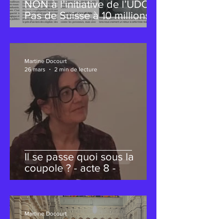
NON à l’initiative de l’UDC «
Pas de Suisse à 10 millions!»
- Mon intervention lors du
congrès du PSN
Martine Docourt
26 mars
2 min de lecture
Il se passe quoi sous la
coupole ? - acte 8 -
Martine Docourt