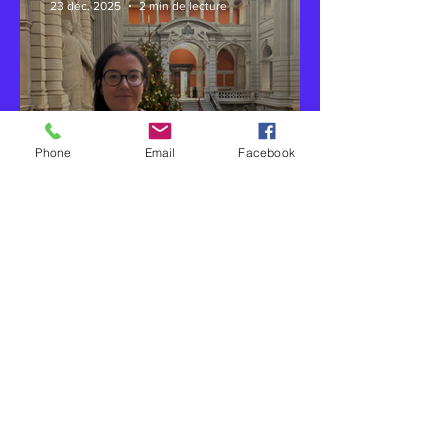
23 déc. 2025
2 min de lecture
Phone
Email
Facebook
Il se passe quoi sous la
coupole ? - acte 7 -
Contact