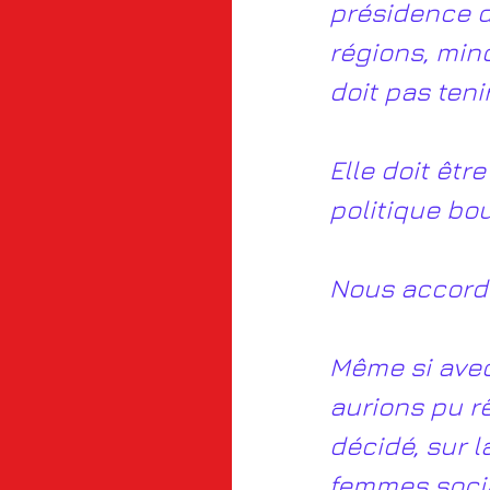
présidence d
régions, mino
doit pas teni
Elle doit êtr
politique bou
Nous accordo
Même si avec
aurions pu rê
décidé, sur l
femmes social