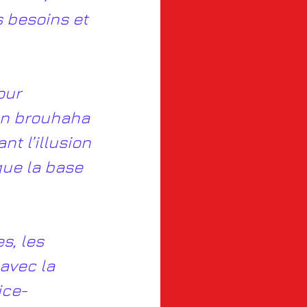
 besoins et 
our 
un brouhaha 
t l’illusion 
ue la base 
, les 
avec la 
ice-