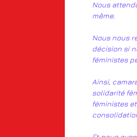
Nous attendo
même.
Nous nous ré
décision si n
féministes pe
Ainsi, camar
solidarité f
féministes et
consolidatio
Et nous avons