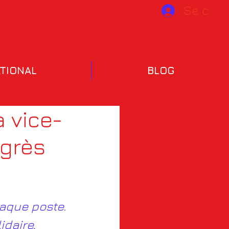
Se conn
TIONAL
BLOG
a vice-
ngrès
aque poste. 
idaire, 