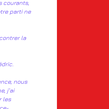
s courants, 
tre parti ne 
contrer la 
dric.
nce, nous 
 j’ai 
 les 
ice-