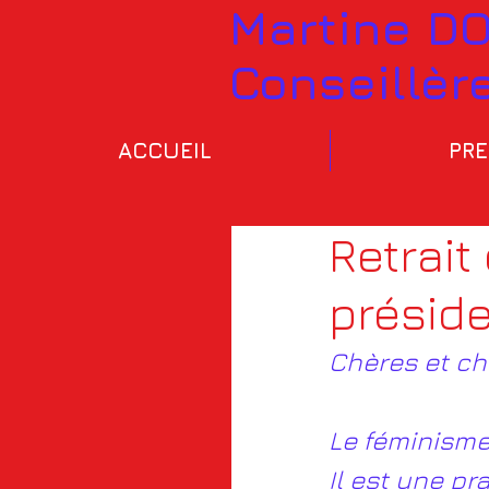
Martine D
Conseillèr
ACCUEIL
PRE
Retrait
préside
Chères et c
Le féminisme
Il est une pr