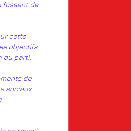
 fassent de 
ur cette 
es objectifs 
 du parti.
ements de 
s sociaux 
e 
e ce travail 