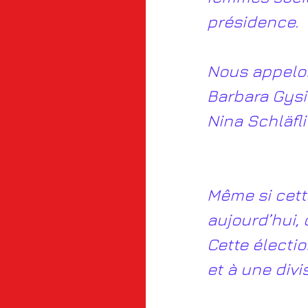
présidence.
Nous appelon
Barbara Gysi
Nina Schläfli
Même si cette
aujourd’hui, 
Cette électi
et à une divi