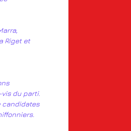
arra, 
 Riget et 
ons 
is du parti. 
e candidates 
iffonniers.