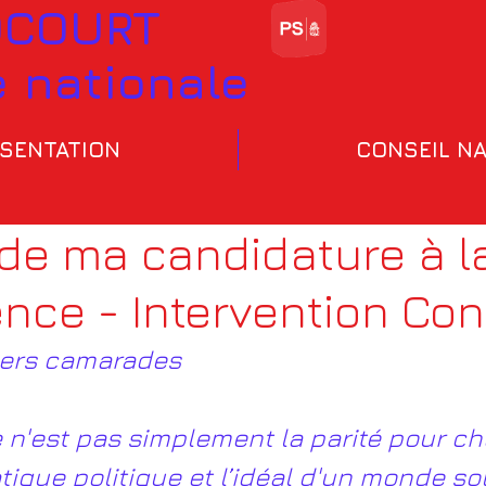
OCOURT
e nationale
SENTATION
CONSEIL NA
 de ma candidature à l
nce - Intervention Co
hers camarades
 n'est pas simplement la parité pour ch
atique politique et l’idéal d'un monde sol