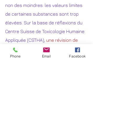
non des moindres: les valeurs limites 
de certaines substances sont trop 
élevées. Sur la base de réflexions du 
Centre Suisse de Toxicologie Humaine 
Appliquée (CSTHA), 
une révision de 
l’OSites avait été initiée avec comme 
Phone
Email
Facebook
objectif d’abaisser les valeurs limites 
du plomb et des hydrocarbures 
aromatiques polycycliques pour les 
surfaces de sols où les enfants 
jouent régulièrement.
 Les valeurs 
limites proposées permettaient d’être 
au niveau des valeurs utilisées en 
comparaison internationale et d’ainsi 
de permettre une meilleure protection 