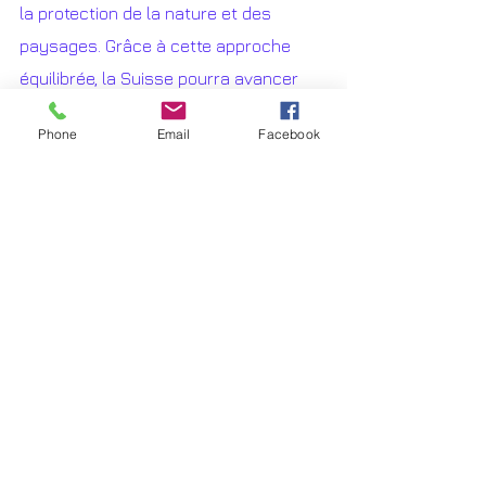
la protection de la nature et des 
paysages. Grâce à cette approche 
équilibrée, la Suisse pourra avancer 
pour relever les défis énergétiques de 
Phone
Email
Facebook
demain tout en préservant son 
patrimoine naturel.
Imaginez une Suisse où l’électricité est 
propre, suffisante, locale et abordable. 
C’est ce que la nouvelle loi soumise au 
peuple le 9 juin propose !
Article Le point