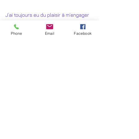
J’ai toujours eu du plaisir à m’engager 
en politique et relever le défi d’une 
telle campagne ne peut que 
Phone
Email
Facebook
m’enthousiasmer. Après cette 
présentation et d’éventuelles 
questions, j’espère pouvoir compter 
sur votre soutien pour figurer sur la 
liste du Conseil des Etats. 